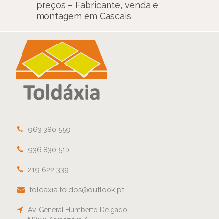
preços – Fabricante, venda e
montagem em Cascais
963 380 559
936 830 510
219 622 339
toldaxia.toldos@outlook.pt
Av. General Humberto Delgado