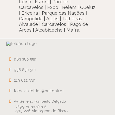
Leiria | Estoril | Parede |
Carcavelos | Expo | Belém | Queluz
| Ericeira | Parque das Nações |
Campolide | Algés | Telheiras |
Alvalade | Carcavelos | Paço de
Arcos | Alcabideche | Mafra.
963 380 559
936 830 510
219 622 339
toldaxia.toldos@outlook.pt
Av. General Humberto Delgado
Nº99 Armazém A
2715-226 Almargem do Bispo