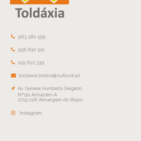
963 380 559
936 830 510
219 622 339
toldaxia.toldos@outlook.pt
Av. General Humberto Delgado
Nº99 Armazém A
2715-226 Almargem do Bispo
Instagram