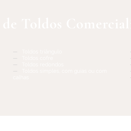
 de Toldos Comercial
—
Toldos triângulo
—
Toldos cofre
—
Toldos redondos
—
Toldos simples, com guias ou com
calhas