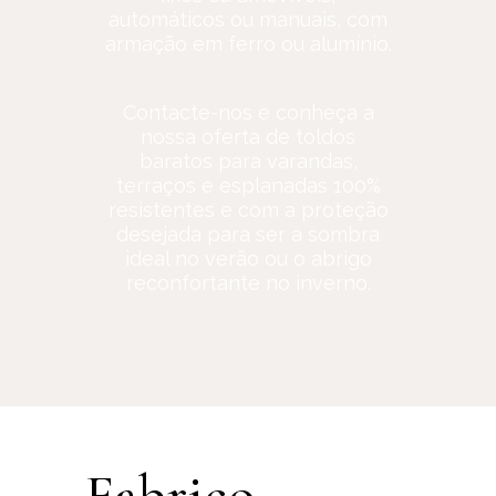
automáticos ou manuais, com
armação em ferro ou alumínio.
Contacte-nos e conheça a
nossa oferta de toldos
baratos para varandas,
terraços e esplanadas 100%
resistentes e com a proteção
desejada para ser a sombra
ideal no verão ou o abrigo
reconfortante no inverno.
Fabrico,