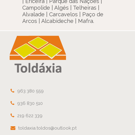
| Ericeira | Parque das Nações |
Campolide | Algés | Telheiras |
Alvalade | Carcavelos | Paço de
Arcos | Alcabideche | Mafra.
963 380 559
936 830 510
219 622 339
toldaxia.toldos@outlook.pt