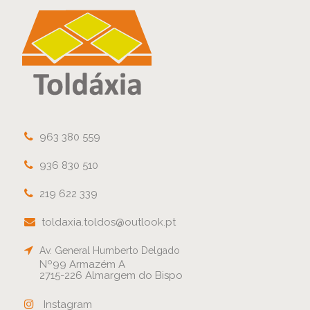
963 380 559
936 830 510
219 622 339
toldaxia.toldos@outlook.pt
Av. General Humberto Delgado
Nº99 Armazém A
2715-226 Almargem do Bispo
Instagram