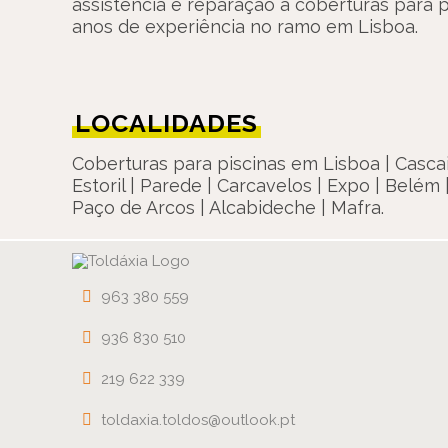
assistência e reparação a coberturas para 
anos de experiência no ramo em Lisboa.
LOCALIDADES
Coberturas para piscinas em Lisboa | Cascais 
Estoril | Parede | Carcavelos | Expo | Belém 
Paço de Arcos | Alcabideche | Mafra.
963 380 559
936 830 510
219 622 339
toldaxia.toldos@outlook.pt