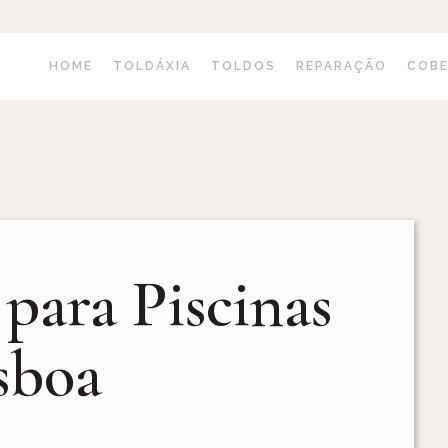
HOME
TOLDÁXIA
TOLDOS
REPARAÇÃO
COB
para Piscinas
sboa