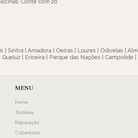
piscinas. Conte com 20
| Sintra | Amadora | Oeiras | Loures | Odivelas | Alm
| Queluz | Ericeira | Parque das Nações | Campolide | 
MENU
Home
Toldáxia
Reparação
Coberturas