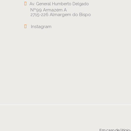
Av. General Humberto Delgado
Nº99 Armazém A
2715-226 Almargem do Bispo
Instagram
Em caso de litígi